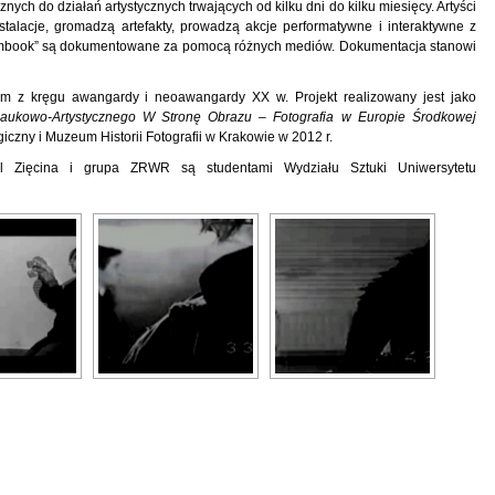
nych do działań artystycznych trwających od kilku dni do kilku miesięcy. Artyści
stalacje, gromadzą artefakty, prowadzą akcje performatywne i interaktywne z
oombook” są dokumentowane za pomocą różnych mediów. Dokumentacja stanowi
m z kręgu awangardy i neoawangardy XX w. Projekt realizowany jest jako
ukowo-Artystycznego W Stronę Obrazu – Fotografia w Europie Środkowej
zny i Muzeum Historii Fotografii w Krakowie w 2012 r.
el Zięcina i grupa ZRWR są studentami Wydziału Sztuki Uniwersytetu